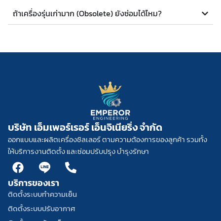
ถ้าเครื่องรุ่นเก่ามาก (Obsolete) ยังซ่อมได้ไหม?
บริษัท เอ็มเพอร์เรอร์ เอ็นจิเนียริ่ง จำกัด
ออกแบบและผลิตเครื่องชิลเลอร์ ตามความต้องการของลูกค้า รวมทั้ง
ให้บริการงานติดตั้ง และซ่อมปรับปรุง บำรุงรักษา
F
L
P
a
i
h
บริการของเรา
c
n
o
e
e
n
ติดตั้งระบบทำความเย็น
b
w
e
ติดตั้งระบบปรับอากาศ
o
h
-