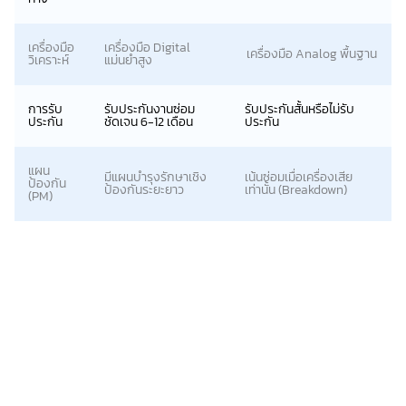
เครื่องมือ
เครื่องมือ Digital
เครื่องมือ Analog พื้นฐาน
วิเคราะห์
แม่นยำสูง
การรับ
รับประกันงานซ่อม
รับประกันสั้นหรือไม่รับ
ประกัน
ชัดเจน 6-12 เดือน
ประกัน
แผน
มีแผนบำรุงรักษาเชิง
เน้นซ่อมเมื่อเครื่องเสีย
ป้องกัน
ป้องกันระยะยาว
เท่านั้น (Breakdown)
(PM)
ข้อดีการซ่อมชิลเลอร์
การตัดสินใจซ่อมบำรุง Chiller อย่างถูกวิธีและทันท่วงที ไม่ใช่แค่การ
ทำให้เครื่องกลับมา “เปิดติด” เท่านั้น แต่ส่งผลบวกต่อ ต้นทุนธุรกิจ และ
ความราบรื่นในการทำงาน อย่างมหาศาล