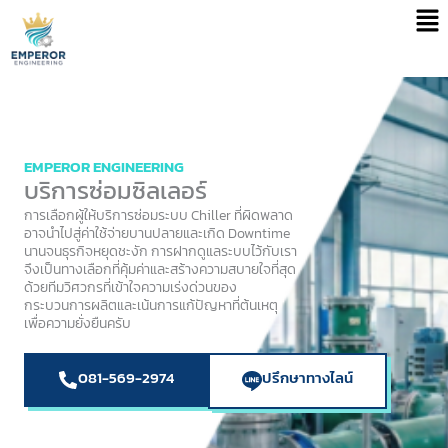
Men
Skip
to
content
EMPEROR ENGINEERING
บริการซ่อมซิลเลอร์
การเลือกผู้ให้บริการซ่อมระบบ Chiller ที่ผิดพลาด
อาจนำไปสู่ค่าใช้จ่ายบานปลายและเกิด Downtime
นานจนธุรกิจหยุดชะงัก การฝากดูแลระบบไว้กับเรา
จึงเป็นทางเลือกที่คุ้มค่าและสร้างความสบายใจที่สุด
ด้วยทีมวิศวกรที่เข้าใจความเร่งด่วนของ
กระบวนการผลิตและเน้นการแก้ปัญหาที่ต้นเหตุ
เพื่อความยั่งยืนครับ
081-569-2974
ปรึกษาทางไลน์