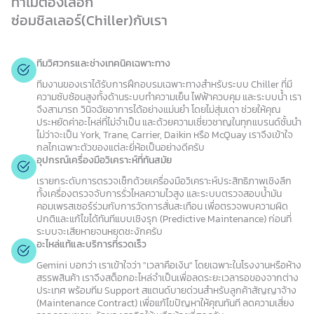
ทำไมต้องเลือก
ซ่อมชิลเลอร์(Chiller)กับเรา
ทีมวิศวกรและช่างเทคนิคเฉพาะทาง
ทีมงานของเราได้รับการฝึกอบรมเฉพาะทางสำหรับระบบ Chiller ที่มี
ความซับซ้อนสูงทั้งด้านระบบทำความเย็น ไฟฟ้าควบคุม และระบบน้ำ เรา
จึงสามารถ วินิจฉัยอาการได้อย่างแม่นยำ โดยไม่สุ่มเดา ช่วยให้คุณ
ประหยัดค่าอะไหล่ที่ไม่จำเป็น และด้วยความเชี่ยวชาญในทุกแบรนด์ชั้นนำ
ไม่ว่าจะเป็น York, Trane, Carrier, Daikin หรือ McQuay เราจึงเข้าใจ
กลไกเฉพาะตัวของแต่ละยี่ห้อเป็นอย่างดีครับ
อุปกรณ์เครื่องมือวิเคราะห์ที่ทันสมัย
เรายกระดับการตรวจเช็กด้วยเครื่องมือวิเคราะห์ประสิทธิภาพเชิงลึก
ทั้งเครื่องตรวจจับการรั่วไหลความไวสูง และระบบตรวจสอบน้ำมัน
คอมเพรสเซอร์ร่วมกับการวัดการสั่นสะเทือน เพื่อตรวจพบความผิด
ปกติและแก้ไขได้ทันทีแบบเชิงรุก (Predictive Maintenance) ก่อนที่
ระบบจะเสียหายจนหยุดชะงักครับ
อะไหล่แท้และบริการที่รวดเร็ว
Gemini บอกว่า เราเข้าใจว่า "เวลาคือเงิน" โดยเฉพาะในโรงงานหรือห้าง
สรรพสินค้า เราจึงสต็อกอะไหล่จำเป็นเพื่อลดระยะเวลารอของจากต่าง
ประเทศ พร้อมทีม Support สแตนด์บายด่วนสำหรับลูกค้าสัญญาจ้าง
(Maintenance Contract) เพื่อแก้ไขปัญหาให้คุณทันที ลดความเสี่ยง