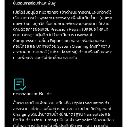
ขั้นตอนการซ่อมทำและฟื้นฟู
เมื่อได้รับอนุมัติ ทีมวิศวกรจะเข้าดำเนินการตามแผนที่วางไว้
เริ่มจากการทำ System Recovery เพื่อจัดเก็บน้ำยา (Pump
down) อย่างถูกวิธี ซึ่งช่วยลดมลพิษและประหยัดค่าใช้จ่าย
ตามด้วยการซ่อมแซม Precision Repair เปลี่ยนอะไหล่แท้
ตามมาตรฐานผู้ผลิต ไม่ว่าจะเป็นการ Overhaul
Compressor, เปลี่ยน Expansion Valve หรือซ่อมบอร์ด
คอนโทรล และปิดท้ายด้วย System Cleaning ล้างทำความ
สะอาดคอนเดนเซอร์ (Tube Cleaning) ด้วยเครื่องมือเฉพาะ
ทางเพื่อขจัดตะกรันให้เกลี้ยงเกลาครับ
การทดสอบและปรับแต่ง
ขั้นตอนสุดท้ายเพื่อความเสถียรคือ Triple Evacuation ทำ
สุญญากาศไล่ความชื้นอย่างหมดจด ตามด้วย Refrigerant
Charging เติมน้ำยาตามน้ำหนักมาตรฐาน Nameplate และ
ปิดท้ายด้วย Fine Tuning ปรับจูนค่า Set point ให้สอดคล้อง
กับโหลดการใช้งานจริง เพื่อประสิทธิภาพการทำความเย็น