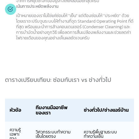
จากการหยุดชะงักของธุรกิจให้เหลือน้อยที่สุดครับ
เน้นการประหยัดพลังงาน
เป้าหมายของเราไม่ใช่แค่ซ่อมให้ "เย็น" แต่ต้องซ่อมให้ "ประหยัด" ด้วย
โดยเราจะปรับจูนระบบให้ทำงานที่จุด Standard Operating Point ที่ดี
ที่สุด พร้อมแนะนำการล้างคอนเดนเซอร์ (Condenser Cleaning) และ
การบำบัดน้ำอย่างถูกวิธี เพื่อลดการสิ้นเปลืองพลังงานและช่วยลดค่า
ไฟรายเดือนของคุณอย่างเห็นผลชัดเจนครับ
ตารางเปรียบเทียบ: ซ่อมกับเรา vs ช่างทั่วไป
ทีมงานมืออาชีพ
หัวข้อ
ช่างทั่วไป/ช่างแอร์บ้าน
ของเรา
ความรู้
วิศวกรระบบทำความ
ความรู้พื้นฐานระบบ
เฉพาะ
เย็นโดยตรง
ทำความเย็น
ทาง