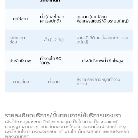
ต่ำ (ค่าอะไหล่ +
สูงมาก (ค่าเปลี่ยน
ค่าใช้จ่าย
ค่าแรงปกติ)
คอมเพรสเซอร์/ล้างระบบใหญ่)
ระยะเวลา
นาน (7-30 วัน ขึ้นอยู่กับการรอ
สั้น (1-2 วัน)
ซ่อม
อะไหล่)
ทำงานได้ 90-
ประสิทธิภาพ
ประสิทธิภาพต่ำ กินไฟสูง
100%
สูง (เครื่องอาจหยุดทำงาน
ความเสี่ยง
ต่ำมาก
ถาวร)
รายละเอียดบริการ/ขั้นตอนการให้บริการของเรา
เพื่อให้การดูแลระบบ Chiller ของคุณเป็นไปอย่างเป็นระบบและมี
มาตรฐานสากล เราแบ่งขั้นตอนการให้บริการออกเป็น 4 ระยะสำคัญ
เพื่อให้มั่นใจว่าเครื่องจะกลับมาทำงานได้เต็มประสิทธิภาพและประหยัด
พลังงานที่สุด