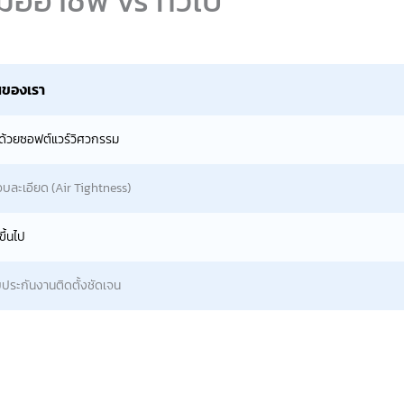
นของเรา
้วยซอฟต์แวร์วิศวกรรม
บละเอียด (Air Tightness)
ขึ้นไป
บประกันงานติดตั้งชัดเจน