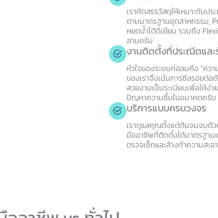
เราคัดสรรวัสดุให้เหมาะกับปร
ตามมาตรฐานอุตสาหกรรม, Pre-
หยดน้ำได้ดีเยี่ยม รวมถึง Fl
ลามครับ
งานติดตั้งที่ประณีตและร
หัวใจของระบบท่อลมคือ "ความมิ
ของเราจึงเน้นการซีลรอยต่อด
สวยงามเป็นระเบียบเพื่อให้ง่
ปัญหาความชื้นในอนาคตครับ
บริการแบบครบวงจร
เราดูแลคุณตั้งแต่ต้นจนจบด
มืออาชีพที่ติดตั้งได้มาตรฐา
ตรวจเช็กและล้างทำความสะอา
มืออาชีพ vs ทั่วไป