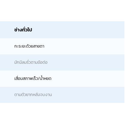
ช่างทั่วไป
กะระยะด้วยสายตา
มักมีลมรั่วตามข้อต่อ
เสื่อมสภาพเร็ว/น้ำหยด
ตามตัวยากหลังจบงาน