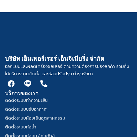
บริษัท เอ็มเพอร์เรอร์ เอ็นจิเนียริ่ง จำกัด
ออกแบบและผลิตเครื่องชิลเลอร์ ตามความต้องการของลูกค้า รวมทั้ง
ให้บริการงานติดตั้ง และซ่อมปรับปรุง บำรุงรักษา
F
L
P
a
i
h
บริการของเรา
c
n
o
e
e
n
ติดตั้งระบบทำความเย็น
b
w
e
ติดตั้งระบบปรับอากาศ
o
h
-
ติดตั้งระบบห้องเย็นอุตสาหกรรม
o
i
a
ติดตั้งระบบท่อน้ำ
k
t
l
e
t
ติดตั้งระบบท่อลม / ท่อดักส์