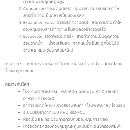
ความดันและอุณหภูมิสูง
Condenser (คอนเดนเซอร์) ระบายความร้อนออก ทำให้
สารทำความเย็นกลายเป็นของเหลว
Expansion Valve (วาล์วลดความดัน) ลดความดัน ทำให้
อุณหภูมิของสารทำความเย็นลดลงอย่างรวดเร็ว
Evaporator (อีวาพอเรเตอร์) สารทำความเย็นดูดความ
ร้อนจากน้ำ → น้ำจึงเย็นลง จากนั้นน้ำเย็นจะถูกปั๊มไปใช้
งาน และหมุนเวียนกลับมาใหม่
สรุปง่าย ๆ : ชิลเลอร์ = เครื่องที่ “ย้ายความร้อน” จากน้ำ → แล้วปล่อย
ทิ้งออกสู่ภายนอก
เหมาะกับใคร
โรงงานอุตสาหกรรม (พลาสติก, ฉีดขึ้นรูป, CNC, เลเซอร์,
อาหาร, เครื่องดื่ม)
อาคารขนาดใหญ่ / ห้างสรรพสินค้า / โรงพยาบาล / โรงแรม
ระบบปรับอากาศแบบ AHU หรือ FCU
ห้องเย็น และกระบวนการควบคุมอุณหภูมิการผลิต
เครื่องจักรที่ต้องควบคุมอุณหภูมิแม่นยำ เช่น เครื่องพิมพ์,