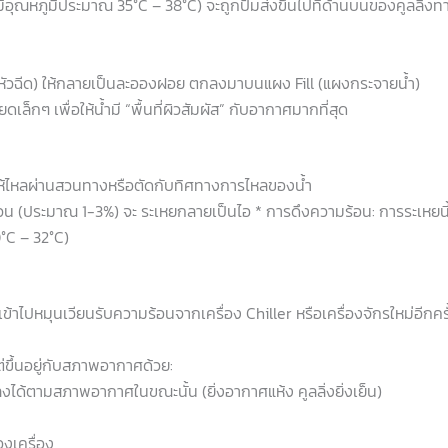
ะมีอุณหภูมิประมาณ 35°C – 38°C) จะถูกปั๊มส่งขึ้นไปที่ด้านบนของคูลลิ่งท
หัวฉีด) ให้กลายเป็นละอองฝอย ตกลงมาบนแผง Fill (แผงกระจายน้ำ)
ดเล็กๆ เพื่อให้น้ำมี “พื้นที่ผิวสัมผัส” กับอากาศมากที่สุด
้ไหลผ่านสวนทางหรือตัดกับทิศทางการไหลของน้ำ
่วน (ประมาณ 1-3%) จะ ระเหยกลายเป็นไอ * การดึงความร้อน: การระเหยนี้
0°C – 32°C)
ับเข้าไปหมุนเวียนรับความร้อนจากเครื่อง Chiller หรือเครื่องจักรใหม่อีกคร
 แต่ขึ้นอยู่กับสภาพอากาศด้วย:
ลงได้ตามสภาพอากาศในขณะนั้น (ยิ่งอากาศแห้ง คูลลิ่งยิ่งเย็น)
งเครื่อง