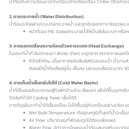
น้ำที่ไปรับความร้อนมาจากเครื่องจักรหรือเครื่อง Chiller (ซึ่งมักจ
2. การกระจายน้ำ (Water Distribution)
น้ำร้อนจะไหลผ่านระบบท่อกระจายน้ำ และถูกฉีดออกทาง Nozzles (
หน้าที่ของ Fill: ช่วยแผ่กระจายน้ำให้เป็นฟิล์มบางๆ หรือหย
3. การแลกเปลี่ยนความร้อนด้วยการระเหย (Heat Exchange)
ในขณะที่น้ำกำลังตกลงมา พัดลม (Fan) จะดูดอากาศจากภายนอกให
หัวใจสำคัญ: เมื่ออากาศแห้งสัมผัสกับละอองน้ำ น้ำบางส
ส่งผลให้น้ำที่เหลืออยู่นั้น เย็นลง (ลดลงเหลือประมาณ 3
4. การเก็บน้ำเย็นกลับไปใช้ (Cold Water Basin)
น้ำที่เย็นลงแล้วจะตกลงสู่ถังพักด้านล่าง (Basin) เพื่อให้ปั๊มดูดกล
ปัจจัยที่ทำให้ Cooling Tower เย็นได้ดี
การที่คูลลิ่งจะทำน้ำได้เย็นแค่ไหน ไม่ได้ขึ้นอยู่กับเครื่องอย่างเดียว
Wet Bulb Temperature: คืออุณหภูมิต่ำสุดที่น้ำจะเย็น
Air Flow: ปริมาณลมที่พัดลมดูดได้ต้องเพียงพอ
Water Flow: อัตราการไหลของน้ำต้องสมดุลกับขนาดขอ