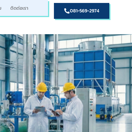
ม
ติดต่อเรา
081-569-2974