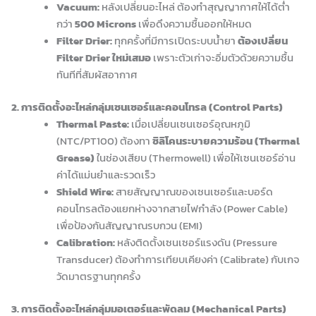
Vacuum:
หลังเปลี่ยนอะไหล่ ต้องทำสุญญากาศให้ได้ต่ำ
กว่า
500 Microns
เพื่อดึงความชื้นออกให้หมด
Filter Drier:
ทุกครั้งที่มีการเปิดระบบน้ำยา
ต้องเปลี่ยน
Filter Drier ใหม่เสมอ
เพราะตัวเก่าจะอิ่มตัวด้วยความชื้น
ทันทีที่สัมผัสอากาศ
2. การติดตั้งอะไหล่กลุ่มเซนเซอร์และคอนโทรล (Control Parts)
Thermal Paste:
เมื่อเปลี่ยนเซนเซอร์อุณหภูมิ
(NTC/PT100) ต้องทา
ซิลิโคนระบายความร้อน (Thermal
Grease)
ในช่องเสียบ (Thermowell) เพื่อให้เซนเซอร์อ่าน
ค่าได้แม่นยำและรวดเร็ว
Shield Wire:
สายสัญญาณของเซนเซอร์และบอร์ด
คอนโทรลต้องแยกห่างจากสายไฟกำลัง (Power Cable)
เพื่อป้องกันสัญญาณรบกวน (EMI)
Calibration:
หลังติดตั้งเซนเซอร์แรงดัน (Pressure
Transducer) ต้องทำการเทียบเคียงค่า (Calibrate) กับเกจ
วัดมาตรฐานทุกครั้ง
3. การติดตั้งอะไหล่กลุ่มมอเตอร์และพัดลม (Mechanical Parts)