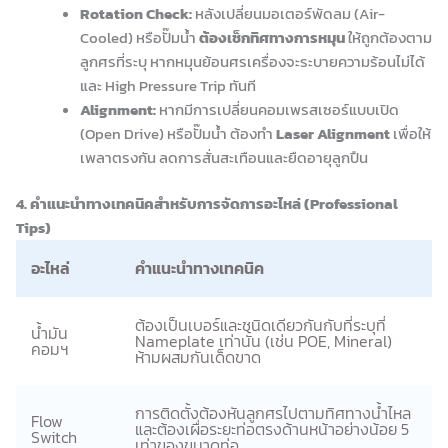
Rotation Check:
หลังเปลี่ยนมอเตอร์พัดลม (Air-
Cooled) หรือปั๊มน้ำ
ต้องเช็กทิศทางการหมุน
ให้ถูกต้องตาม
ลูกศรที่ระบุ หากหมุนย้อนศรเครื่องจะระบายความร้อนไม่ได้
และ High Pressure Trip ทันที
Alignment:
หากมีการเปลี่ยนคอมเพรสเซอร์แบบเปิด
(Open Drive) หรือปั๊มน้ำ ต้องทำ
Laser Alignment
เพื่อให้
เพลาตรงกัน ลดการสั่นสะเทือนและยืดอายุลูกปืน
4. คำแนะนำทางเทคนิคสำหรับการจัดการอะไหล่ (Professional
Tips)
อะไหล่
คำแนะนำทางเทคนิค
ต้องเป็นเบอร์และชนิดเดียวกันกับที่ระบุที่
น้ำมัน
Nameplate เท่านั้น (เช่น POE, Mineral)
คอมฯ
ห้ามผสมกันเด็ดขาด
การติดตั้งต้องหันลูกศรไปตามทิศทางน้ำไหล
Flow
และต้องเผื่อระยะท่อตรงด้านหน้าอย่างน้อย 5
Switch
เท่าของขนาดท่อ