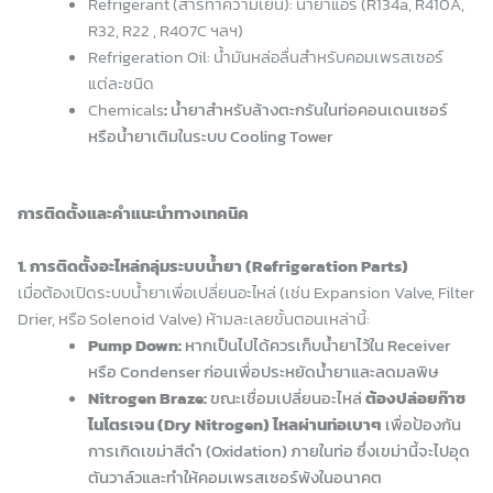
Refrigerant (สารทำความเย็น): น้ำยาแอร์ (R134a, R410A,
R32, R22 , R407C ฯลฯ)
Refrigeration Oil: น้ำมันหล่อลื่นสำหรับคอมเพรสเซอร์
แต่ละชนิด
Chemicals
:
น้ำยาสำหรับล้างตะกรันในท่อคอนเดนเซอร์
หรือน้ำยาเติมในระบบ Cooling Tower
การติดตั้งและคำแนะนำทางเทคนิค
1. การติดตั้งอะไหล่กลุ่มระบบน้ำยา (Refrigeration Parts)
เมื่อต้องเปิดระบบน้ำยาเพื่อเปลี่ยนอะไหล่ (เช่น Expansion Valve, Filter
Drier, หรือ Solenoid Valve) ห้ามละเลยขั้นตอนเหล่านี้:
Pump Down:
หากเป็นไปได้ควรเก็บน้ำยาไว้ใน Receiver
หรือ Condenser ก่อนเพื่อประหยัดน้ำยาและลดมลพิษ
Nitrogen Braze:
ขณะเชื่อมเปลี่ยนอะไหล่
ต้องปล่อยก๊าซ
ไนโตรเจน (Dry Nitrogen) ไหลผ่านท่อเบาๆ
เพื่อป้องกัน
การเกิดเขม่าสีดำ (Oxidation) ภายในท่อ ซึ่งเขม่านี้จะไปอุด
ตันวาล์วและทำให้คอมเพรสเซอร์พังในอนาคต