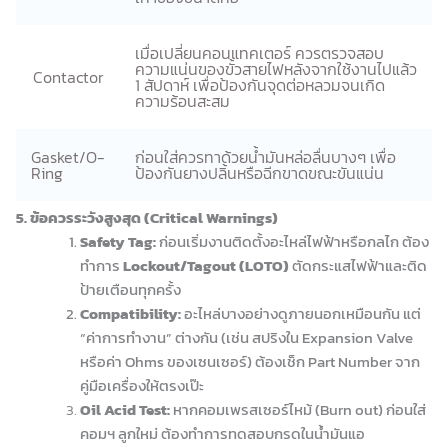
เมื่อเปลี่ยนคอนแทคเตอร์ ควรตรวจสอบ
ความแน่นของขั้วสายไฟหลังจากใช้งานไปแล้ว
Contactor
1 สัปดาห์ เพื่อป้องกันจุดต่อหลวมจนเกิด
ความร้อนสะสม
Gasket/O-
ก่อนใส่ควรทาด้วยน้ำมันหล่อลื่นบางๆ เพื่อ
Ring
ป้องกันยางปลิ้นหรือฉีกขาดขณะขันแน่น
5. ข้อควรระวังสูงสุด (Critical Warnings)
Safety Tag:
ก่อนเริ่มงานติดตั้งอะไหล่ไฟฟ้าหรือกลไก ต้อง
ทำการ
Lockout/Tagout (LOTO)
ตัดกระแสไฟฟ้าและติด
ป้ายเตือนทุกครั้ง
Compatibility:
อะไหล่บางอย่างดูภายนอกเหมือนกัน แต่
“ค่าการทำงาน” ต่างกัน (เช่น สปริงใน Expansion Valve
หรือค่า Ohms ของเซนเซอร์) ต้องเช็ก Part Number จาก
คู่มือเครื่องให้ตรงเป๊ะ
Oil Acid Test:
หากคอมเพรสเซอร์ไหม้ (Burn out) ก่อนใส่
คอมฯ ลูกใหม่ ต้องทำการทดสอบกรดในน้ำมันแอ