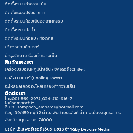
e
e
n
ติดตั้งระบบทำความเย็น
b
w
e
ติดตั้งระบบปรับอากาศ
o
h
-
ติดตั้งระบบห้องเย็นอุตสาหกรรม
o
i
a
ติดตั้งระบบท่อน้ำ
k
t
l
e
t
ติดตั้งระบบท่อลม / ท่อดักส์
บริการซ่อมซิลเลอร์
บำรุงรักษาเครื่องทำความเย็น
สินค้าของเรา
เครื่องปรับอุณหภูมิน้ำเย็น / ชิลเลอร์ (Chiller)
คูลลิ่งทาวเวอร์ (Cooling Tower)
อะไหล่ชิลเลอร์ อะไหล่เครื่องทำความเย็น
ติดต่อเรา
โทร:
081-569-2974 ,
034-410-916-7
ไลน์:
sompoch15
อีเมล:
sompoch_emperor@hotmail.com
ที่อยู่: 99/459 หมู่ที่ 2 ตำบลพันท้ายนรสิงห์ อำเภอเมืองสมุทรสาคร
จังหวัดสมุทรสาคร 74000
บริษัท เอ็มเพอร์เรอร์ เอ็นจิเนียริ่ง จำกัด
By Devwize Media