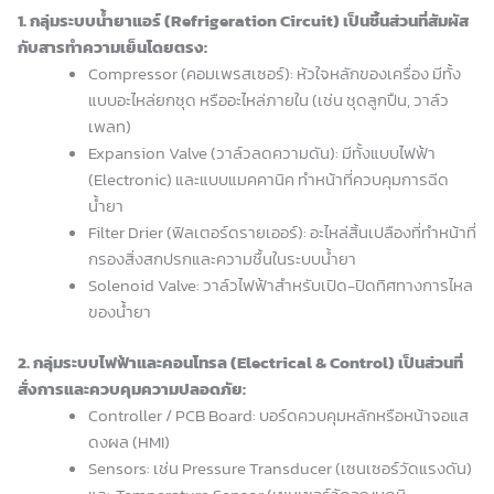
1. กลุ่มระบบน้ำยาแอร์ (Refrigeration Circuit) เป็นชิ้นส่วนที่สัมผัส
กับสารทำความเย็นโดยตรง:
Compressor (คอมเพรสเซอร์): หัวใจหลักของเครื่อง มีทั้ง
แบบอะไหล่ยกชุด หรืออะไหล่ภายใน (เช่น ชุดลูกปืน, วาล์ว
เพลท)
Expansion Valve (วาล์วลดความดัน): มีทั้งแบบไฟฟ้า
(Electronic) และแบบแมคคานิค ทำหน้าที่ควบคุมการฉีด
น้ำยา
Filter Drier (ฟิลเตอร์ดรายเออร์): อะไหล่สิ้นเปลืองที่ทำหน้าที่
กรองสิ่งสกปรกและความชื้นในระบบน้ำยา
Solenoid Valve: วาล์วไฟฟ้าสำหรับเปิด-ปิดทิศทางการไหล
ของน้ำยา
2. กลุ่มระบบไฟฟ้าและคอนโทรล (Electrical & Control) เป็นส่วนที่
สั่งการและควบคุมความปลอดภัย:
Controller / PCB Board: บอร์ดควบคุมหลักหรือหน้าจอแส
ดงผล (HMI)
Sensors: เช่น Pressure Transducer (เซนเซอร์วัดแรงดัน)