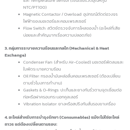
และ Temperature Sensor (เซนเซอร์วัดอุณหภูมิ
NTC/PT100)
Magnetic Contactor / Overload: อุปกรณ์ตัดต่อวงจร
ไฟฟ้าของมอเตอร์และคอมเพรสเซอร์
Flow Switch: สวิตช์ตรวจจับการไหลของน้ำ (อะไหล่ที่เสีย
บ่อยและสำคัญมากเรื่องความปลอดภัย)
3. กลุ่มการระบายความร้อนและกลไก (Mechanical & Heat
Exchange)
Condenser Fan: (สำหรับ Air-Cooled) มอเตอร์พัดลมและ
ใบพัดระบายความร้อน
Oil Filter: กรองน้ำมันหล่อลื่นคอมเพรสเซอร์ (ต้องเปลี่ยน
ตามชั่วโมงการทำงาน)
Gaskets & O-Rings: ปะเก็นและยางกันรั่วตามจุดเชื่อมต่อ
ท่อหรือฝาครอบกระบอกคูลเลอร์
Vibration Isolator: ยางหรือสปริงกันสั่นรองขาเครื่อง
4. อะไหล่สำหรับการบำรุงรักษา (Consumables) แม้จะไม่ใช่อะไหล่
ถาวร แต่ต้องเปลี่ยนตามรอบ: