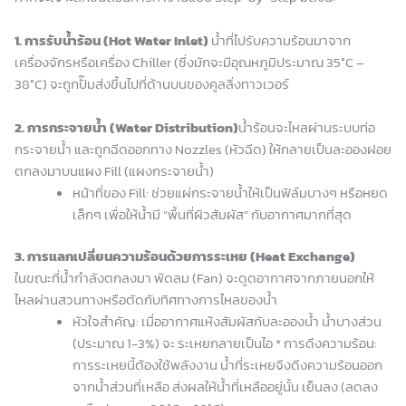
1. การรับน้ำร้อน (Hot Water Inlet)
น้ำที่ไปรับความร้อนมาจาก
เครื่องจักรหรือเครื่อง Chiller (ซึ่งมักจะมีอุณหภูมิประมาณ 35°C –
38°C) จะถูกปั๊มส่งขึ้นไปที่ด้านบนของคูลลิ่งทาวเวอร์
2. การกระจายน้ำ (Water Distribution)
น้ำร้อนจะไหลผ่านระบบท่อ
กระจายน้ำ และถูกฉีดออกทาง Nozzles (หัวฉีด) ให้กลายเป็นละอองฝอย
ตกลงมาบนแผง Fill (แผงกระจายน้ำ)
หน้าที่ของ Fill: ช่วยแผ่กระจายน้ำให้เป็นฟิล์มบางๆ หรือหยด
เล็กๆ เพื่อให้น้ำมี “พื้นที่ผิวสัมผัส” กับอากาศมากที่สุด
3. การแลกเปลี่ยนความร้อนด้วยการระเหย (Heat Exchange)
ในขณะที่น้ำกำลังตกลงมา พัดลม (Fan) จะดูดอากาศจากภายนอกให้
ไหลผ่านสวนทางหรือตัดกับทิศทางการไหลของน้ำ
หัวใจสำคัญ: เมื่ออากาศแห้งสัมผัสกับละอองน้ำ น้ำบางส่วน
(ประมาณ 1-3%) จะ ระเหยกลายเป็นไอ * การดึงความร้อน:
การระเหยนี้ต้องใช้พลังงาน น้ำที่ระเหยจึงดึงความร้อนออก
จากน้ำส่วนที่เหลือ ส่งผลให้น้ำที่เหลืออยู่นั้น เย็นลง (ลดลง