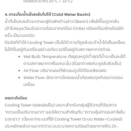
เหลือประมาณ 30°C – 32°C)
4. การเก็บน้ำเย็นกลับไปใช้ (Cold Water Basin)
น้ำที่เย็นลงแล้วจะตกลงสู่ถังพักด้านล่าง (Basin) เพื่อให้ปั๊มดูดกลับ
เข้าไปหมุนเวียนรับความร้อนจากเครื่อง Chiller หรือเครื่องจักรใหม่อีก
ครั้ง เป็นวงจรปิด
ปัจจัยที่ทำให้ Cooling Tower เย็นได้ดี การที่คูลลิ่งจะทำน้ำได้เย็นแค่ไหน
ไม่ได้ขึ้นอยู่กับเครื่องอย่างเดียว แต่ขึ้นอยู่กับสภาพอากาศด้วย:
Wet Bulb Temperature: คืออุณหภูมิต่ำสุดที่น้ำจะเย็นลงได้
ตามสภาพอากาศในขณะนั้น (ยิ่งอากาศแห้ง คูลลิ่งยิ่งเย็น)
Air Flow: ปริมาณลมที่พัดลมดูดได้ต้องเพียงพอ
Water Flow: อัตราการไหลของน้ำต้องสมดุลกับขนาดของ
เครื่อง
เหมาะกับใคร
Cooling Tower (หอหล่อเย็น) เหมาะสำหรับกลุ่มผู้ใช้งานที่ต้องการ
“ความเย็นปริมาณมาก” และให้ความสำคัญกับ “ความคุ้มค่าของค่าไฟใน
ระยะยาว” เนื่องจากระบบที่ใช้ Cooling Tower (ระบบ Water-Cooled)
ประหยัดพลังงานมากกว่าระบบระบายความร้อนด้วยอากาศถึง 25-