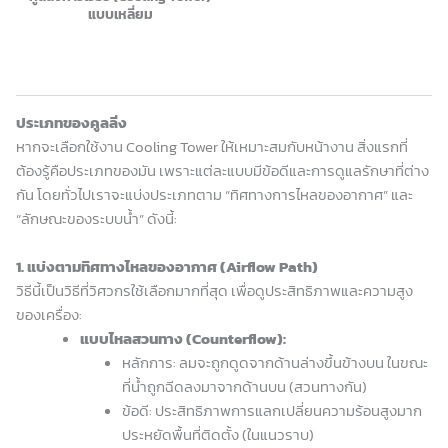
แบบเหลี่ยม
ประเภทของคูลลิ่ง
หากจะเลือกใช้งาน Cooling Tower ให้เหมาะสมกับหน้างาน สิ่งแรกที่
ต้องรู้คือประเภทของมัน เพราะแต่ละแบบมีข้อดีและการดูแลรักษาที่ต่าง
กัน โดยทั่วไปเราจะแบ่งประเภทตาม “ทิศทางการไหลของอากาศ” และ
“ลักษณะของระบบน้ำ” ดังนี้:
1. แบ่งตามทิศทางไหลของอากาศ (Airflow Path)
วิธีนี้เป็นวิธีที่วิศวกรใช้เลือกมากที่สุด เพื่อดูประสิทธิภาพและความสูง
ของเครื่อง:
แบบไหลสวนทาง (Counterflow):
หลักการ: ลมจะถูกดูดจากด้านล่างขึ้นข้างบน ในขณะ
ที่น้ำถูกฉีดลงมาจากด้านบน (สวนทางกัน)
ข้อดี: ประสิทธิภาพการแลกเปลี่ยนความร้อนสูงมาก
ประหยัดพื้นที่ติดตั้ง (ในแนวราบ)