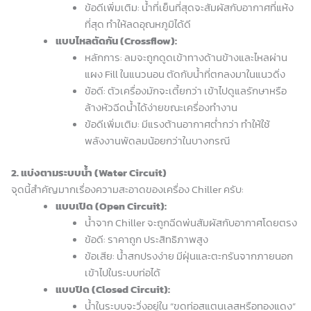
ข้อดีเพิ่มเติม: น้ำที่เย็นที่สุดจะสัมผัสกับอากาศที่แห้ง
ที่สุด ทำให้ลดอุณหภูมิได้ดี
แบบไหลตัดกัน (Crossflow):
หลักการ: ลมจะถูกดูดเข้าทางด้านข้างและไหลผ่าน
แผง Fill ในแนวนอน ตัดกับน้ำที่ตกลงมาในแนวดิ่ง
ข้อดี: ตัวเครื่องมักจะเตี้ยกว่า เข้าไปดูแลรักษาหรือ
ล้างหัวฉีดน้ำได้ง่ายขณะเครื่องทำงาน
ข้อดีเพิ่มเติม: มีแรงต้านอากาศต่ำกว่า ทำให้ใช้
พลังงานพัดลมน้อยกว่าในบางกรณี
2. แบ่งตามระบบน้ำ (Water Circuit)
จุดนี้สำคัญมากเรื่องความสะอาดของเครื่อง Chiller ครับ:
แบบเปิด (Open Circuit):
น้ำจาก Chiller จะถูกฉีดพ่นสัมผัสกับอากาศโดยตรง
ข้อดี: ราคาถูก ประสิทธิภาพสูง
ข้อเสีย: น้ำสกปรงง่าย มีฝุ่นและตะกรันจากภายนอก
เข้าไปในระบบท่อได้
แบบปิด (Closed Circuit):
น้ำในระบบจะวิ่งอยู่ใน “ขดท่อสแตนเลสหรือทองแดง”