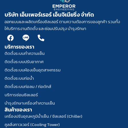
บริษัท เอ็มเพอร์เรอร์ เอ็นจิเนียริ่ง จำกัด
ออกแบบและผลิตเครื่องชิลเลอร์ ตามความต้องการของลูกค้า รวมทั้ง
ให้บริการงานติดตั้ง และซ่อมปรับปรุง บำรุงรักษา
F
L
P
a
i
h
บริการของเรา
c
n
o
e
e
n
ติดตั้งระบบทำความเย็น
b
w
e
ติดตั้งระบบปรับอากาศ
o
h
-
ติดตั้งระบบห้องเย็นอุตสาหกรรม
o
i
a
ติดตั้งระบบท่อน้ำ
k
t
l
e
t
ติดตั้งระบบท่อลม / ท่อดักส์
บริการซ่อมซิลเลอร์
บำรุงรักษาเครื่องทำความเย็น
สินค้าของเรา
เครื่องปรับอุณหภูมิน้ำเย็น / ชิลเลอร์ (Chiller)
คูลลิ่งทาวเวอร์ (Cooling Tower)