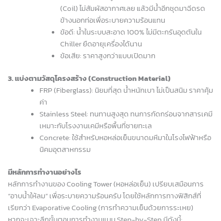
(Coil) ไม่สัมผัสอากาศเลย แล้วมีน้ำอีกชุดมาฉีดรด
ข้างนอกท่อเพื่อระบายความร้อนแทน
ข้อดี: น้ำในระบบสะอาด 100% ไม่มีตะกรันอุดตันใน
Chiller ยืดอายุเครื่องได้นาน
ข้อเสีย: ราคาสูงกว่าแบบเปิดมาก
3. แบ่งตามวัสดุโครงสร้าง (Construction Material)
FRP (Fiberglass): นิยมที่สุด น้ำหนักเบา ไม่เป็นสนิม ราคาคุ้ม
ค่า
Stainless Steel: ทนทานสูงสุด ทนการกัดกร่อนจากสารเคมี
เหมาะกับโรงงานเคมีหรือพื้นที่ชายทะเล
Concrete: ใช้สำหรับหอหล่อเย็นขนาดมหึมาในโรงไฟฟ้าหรือ
นิคมอุตสาหกรรม
มีหลักการทำงานอย่างไร
หลักการทำงานของ Cooling Tower (หอหล่อเย็น) เปรียบเสมือนการ
“อาบน้ำให้ลม” เพื่อระบายความร้อนครับ โดยใช้หลักการทางฟิสิกส์ที่
เรียกว่า Evaporative Cooling (การทำความเย็นด้วยการระเหย)
หากจะเจาะลึกขั้นตอนการทำงานแบบ Step-by-Step มีดังนี้: