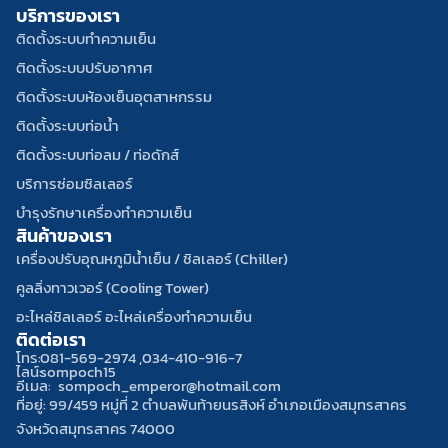
บริการของเรา
c
n
o
e
e
n
ติดตั้งระบบทำความเย็น
b
w
e
ติดตั้งระบบปรับอากาศ
o
h
-
ติดตั้งระบบห้องเย็นอุตสาหกรรม
o
i
a
ติดตั้งระบบท่อน้ำ
k
t
l
e
t
ติดตั้งระบบท่อลม / ท่อดักส์
บริการซ่อมซิลเลอร์
บำรุงรักษาเครื่องทำความเย็น
สินค้าของเรา
เครื่องปรับอุณหภูมิน้ำเย็น / ชิลเลอร์ (Chiller)
คูลลิ่งทาวเวอร์ (Cooling Tower)
อะไหล่ชิลเลอร์ อะไหล่เครื่องทำความเย็น
ติดต่อเรา
โทร:
081-569-2974 ,
034-410-916-7
ไลน์:
sompoch15
อีเมล:
sompoch_emperor@hotmail.com
ที่อยู่: 99/459 หมู่ที่ 2 ตำบลพันท้ายนรสิงห์ อำเภอเมืองสมุทรสาคร
จังหวัดสมุทรสาคร 74000