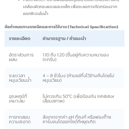
เคลือบผิวทองแดงและเหล็ก เพื่อชะลอการกัดกร่อนจาก
ออกซิเจนในน้ำ
ข้อกำหนดทางเทคนิคและการใช้งาน (Technical Specification)
รายละเอียด
ค่ามาตรฐาน / คำแนะนำ
อัตราส่วนการ
1:10 ถึง 1:20 (ขึ้นอยู่กับความหนาของ
ผสม
ตะกรัน)
ระยะเวลา
4 – 8 ชั่วโมง (ห้ามแช่ทิ้งไว้ข้ามคืนโดยไม่
หมุนเวียนน้ำ
หมุนเวียน)
อุณหภูมิที่
ไม่ควรเกิน 50°C (เพื่อป้องกัน Inhibitor
เหมาะสม
เสื่อมสภาพ)
การทดสอบ
สังเกตจากค่า pH ที่คงที่ หรือฟองก๊าซ
ความสะอาด
คาร์บอนไดออกไซด์ที่หยุดเกิด