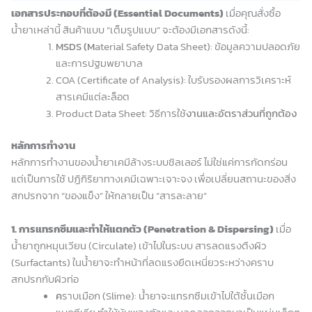
เอกสารประกอบที่ต้องมี (Essential Documents)
เมื่อคุณสั่งซื้อ
น้ำยาเหล่านี้ สินค้าแบบ “เต็มรูปแบบ” จะต้องมีเอกสารดังนี้:
MSDS (M
aterial Safety Data Sheet): ข้อมูลความปลอดภัย
และการปฐมพยาบาล
COA (Certificate of Analysis): ใบรับรองผลการวิเคราะห์
สารเคมีแต่ละล็อต
Product Data Sheet: วิธีการใช้
งานและอัตราส่วนที่ถูกต้อง
หลักการทำงาน
หลักการทำงานของน้ำยาเคมีล้างระบบชิลเลอร์ ไม่ใช่แค่การกัดกร่อน
แต่เป็นการใช้ ปฏิกิริยาทางเคมีเฉพาะเจาะจง เพื่อเปลี่ยนสถานะของสิ่ง
สกปรกจาก “ของแข็ง” ให้กลายเป็น “สารละลาย”
1. การแทรกซึมและทำให้แตกตัว (Penetration & Dispersing)
เมื่อ
น้ำยาถูกหมุนเวียน (Circulate) เข้าไปในระบบ สารลดแรงตึงผิว
(Surfactants) ในน้ำยาจะทำหน้าที่ลดแรงยึดเหนี่ยวระหว่างคราบ
สกปรกกับผิวท่อ
ค
ราบเมือก (Slime): น้ำยาจะแทรกซึมเข้าไปใต้ชั้นเมือก