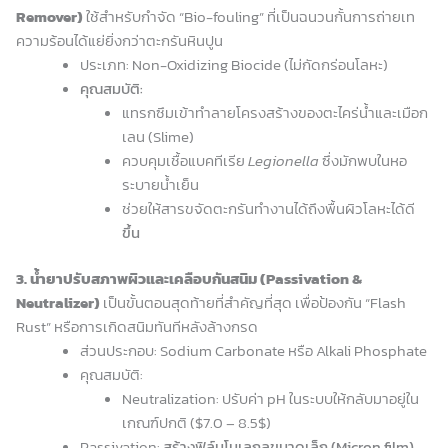
Remover)
ใช้สำหรับกำจัด “Bio-fouling” ที่เป็นฉนวนกั้นการถ่ายเท
ความร้อนได้แย่ยิ่งกว่าตะกรันหินปูน
ประเภท: Non-Oxidizing Biocide (ไม่กัดกร่อนโลหะ)
คุณสมบัติ:
แทรกซึมเข้าทำลายโครงสร้างของตะไคร่น้ำและเมือก
เลน (Slime)
ควบคุมเชื้อแบคทีเรีย
Legionella
ซึ่งมักพบในหอ
ระบายน้ำเย็น
ช่วยให้สารขจัดตะกรันทำงานได้ถึงพื้นผิวโลหะได้ดี
ขึ้น
3. น้ำยาปรับสภาพผิวและเคลือบกันสนิม (Passivation &
Neutralizer)
เป็นขั้นตอนสุดท้ายที่สำคัญที่สุด เพื่อป้องกัน “Flash
Rust” หรือการเกิดสนิมทันทีหลังล้างกรด
ส่วนประกอบ: Sodium Carbonate หรือ Alkali Phosphate
คุณสมบัติ:
Neutralization: ปรับค่า pH ในระบบให้กลับมาอยู่ใน
เกณฑ์ปกติ ($7.0 – 8.5$)
Passivation:
สร้างฟิล์มโมเลกุลขนาดเล็ก (Micron film)