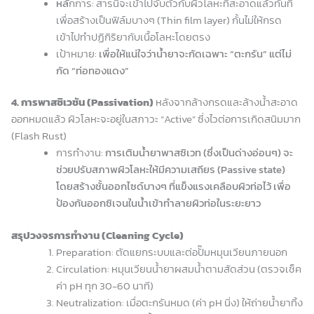
หลั
กการ: สารนี้จะเข้าไปจับตัวกับผิวโลหะที่สะอาดแล้วทันที
เพื่อสร้างเป็นฟิล์มบางๆ (Thin film layer) กั้นไม่ให้กรด
เข้าไปทำปฏิกิริยากับเนื้อโลหะโดยตรง
เป้าหมาย:
เพื่อให้แน่ใจว่าน้ำยาจะกัดเฉพาะ “ตะกรัน” แต่ไม่
กัด “ท่อทองแดง”
4. การพาสซิเวชัน (Passivation)
หลังจากล้างกรดและล้างน้ำสะอาด
ออกหมดแล้ว ผิวโลหะจะอยู่ในสภาวะ “Active” ซึ่งไวต่อการเกิดสนิมมาก
(Flash Rust)
การทำงาน:
การเติมน้ำยาพาสซิเวท (ซึ่งเป็นด่างอ่อนๆ) จะ
ช่วยปรับสภาพผิวโลหะให้มีความเสถียร (Passive state)
โดยสร้างชั้นออกไซด์บางๆ ที่แข็งแรงเคลือบผิวท่อไว้ เพื่อ
ป้องกันออกซิเจนในน้ำเข้าทำลายผิวท่อในระยะยาว
สรุปวงจรการทำงาน (Cleaning Cycle)
Preparation: ตัดแยกระบบและต่อปั๊มหมุนเวียนภายนอก
Circulation: หมุนเวียนน้ำยาผสมน้ำตามสัดส่วน (ตรวจเช็ค
ค่า pH ทุก 30-60 นาที)
Neutralization: เมื่อตะกรันหมด (ค่า pH นิ่ง) ให้ถ่ายน้ำยาทิ้ง