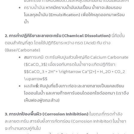
แบคทีเรีย ทำให้มันพองตัวและหลุดลอกออกมาเป็นแผ่นเล็กๆ
คราบน้ำมัน
:
หากมีคราบน้ำมันปนเปื้อน น้ำยาจะล้อมรอบ
โมเลกุลน้ำมัน (Emulsification) เพื่อให้หลุดออกมาพร้อม
น้ำ
2. การทำปฏิกิริยาละลายตะกรัน (Chemical Dissolution)
นี่คือขั้น
ตอนสำคัญที่สุด โดยใช้ปฏิกิริยาระหว่าง กรด (Acid) กับ ด่าง
(Base/Carbonate)
สม
การเคมี: ตะกรันหินปูนส่วนใหญ่คือ Calcium Carbonate
($CaCO_3$) เมื่อเจอกับกรดในน้ำยาจะเกิดปฏิกิริยา:
$$CaCO_3 + 2H^+ \rightarrow Ca^{2+} + H_2O + CO_2
\uparrow$$
ผลลัพ
ธ์:
หินปูนที่แข็งเกาะท่อจะละลายกลายเป็นแคลเซียม
ไอออนในน้ำ และคายก๊าซคาร์บอนไดออกไซด์ออกมา (เราจึง
เห็นฟองฟู่ขณะล้าง)
3. การปกป้องพื้นผิว (Corrosion Inhibition)
ในขณะที่กรดกำลัง
ละลายตะกรัน สารยับยั้งการกัดกร่อน (Corrosion Inhibitor) ในน้ำยา
จะทำงานควบคู่กันไป