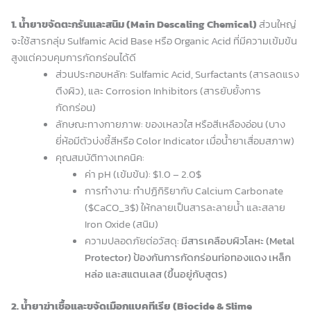
1. น้ำยาขจัดตะกรันและสนิม (Main Descaling Chemical)
ส่วนใหญ่
จะใช้สารกลุ่ม Sulfamic Acid Base หรือ Organic Acid ที่มีความเข้มข้น
สูงแต่ควบคุมการกัดกร่อนได้ดี
ส่วนประกอบหลัก: Sulfamic Acid, Surfactants (สารลดแรง
ตึงผิว), และ Corrosion Inhibitors (สารยับยั้งการ
กัดกร่อน)
ลักษณะทางกายภาพ: ของเหลวใส หรือสีเหลืองอ่อน (บาง
ยี่ห้อมีตัวบ่งชี้สีหรือ Color Indicator เมื่อน้ำยาเสื่อมสภาพ)
คุณสมบัติทางเทคนิค:
ค่า pH (เข้มข้น): $1.0 – 2.0$
การทำงาน: ทำปฏิกิริยากับ Calcium Carbonate
($CaCO_3$) ให้กลายเป็นสารละลายน้ำ และสลาย
Iron Oxide (สนิม)
ความปลอดภัยต่อวัสดุ:
มีสารเคลือบผิวโลหะ (Metal
Protector) ป้องกันการกัดกร่อนท่อทองแดง เหล็ก
หล่อ และสแตนเลส (ขึ้นอยู่กับสูตร)
2. น้ำยาฆ่าเชื้อและขจัดเมือกแบคทีเรีย (Biocide & Slime