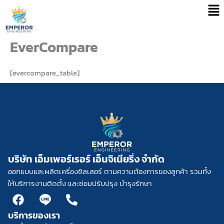
Men
Skip
to
content
EverCompare
[evercompare_table]
บริษัท เอ็มเพอร์เรอร์ เอ็นจิเนียริ่ง จำกัด
ออกแบบและผลิตเครื่องชิลเลอร์ ตามความต้องการของลูกค้า รวมทั้ง
ให้บริการงานติดตั้ง และซ่อมปรับปรุง บำรุงรักษา
F
L
P
a
i
h
บริการของเรา
c
n
o