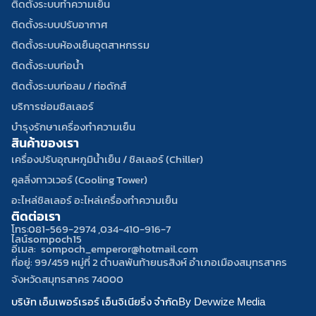
e
e
n
ติดตั้งระบบทำความเย็น
b
w
e
ติดตั้งระบบปรับอากาศ
o
h
-
ติดตั้งระบบห้องเย็นอุตสาหกรรม
o
i
a
ติดตั้งระบบท่อน้ำ
k
t
l
e
t
ติดตั้งระบบท่อลม / ท่อดักส์
บริการซ่อมซิลเลอร์
บำรุงรักษาเครื่องทำความเย็น
สินค้าของเรา
เครื่องปรับอุณหภูมิน้ำเย็น / ชิลเลอร์ (Chiller)
คูลลิ่งทาวเวอร์ (Cooling Tower)
อะไหล่ชิลเลอร์ อะไหล่เครื่องทำความเย็น
ติดต่อเรา
โทร:
081-569-2974 ,
034-410-916-7
ไลน์:
sompoch15
อีเมล:
sompoch_emperor@hotmail.com
ที่อยู่: 99/459 หมู่ที่ 2 ตำบลพันท้ายนรสิงห์ อำเภอเมืองสมุทรสาคร
จังหวัดสมุทรสาคร 74000
บริษัท เอ็มเพอร์เรอร์ เอ็นจิเนียริ่ง จำกัด
By Devwize Media